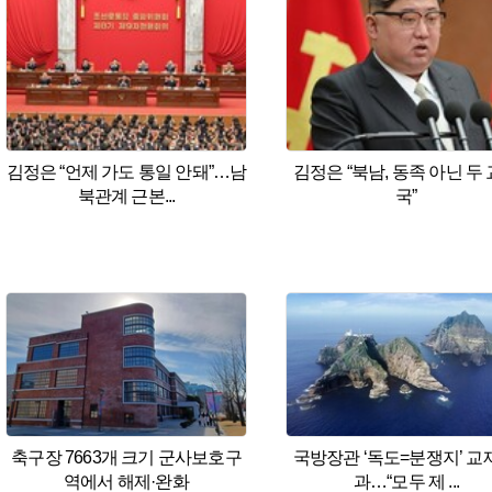
김정은 “언제 가도 통일 안돼”…남
김정은 “북남, 동족 아닌 두
북관계 근본...
국”
축구장 7663개 크기 군사보호구
국방장관 ‘독도=분쟁지’ 교
역에서 해제·완화
과…“모두 제 ...