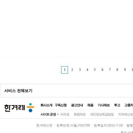
1
2
3
4
5
6
7
8
9
광
서비스 전체보기
고
회사소개
구독신청
광고안내
채용
기사제보
투고
고충
전체
사이트 운영
저작권
회원약관
개인정보취급방침
지적재산보
정치
정치일반
대통령실
국회·정당
한겨레신문
등록번호:서울,아01705
등록일자:2011-7-19
발행일
사회
사회일반
여성
노동
환경
주소:서