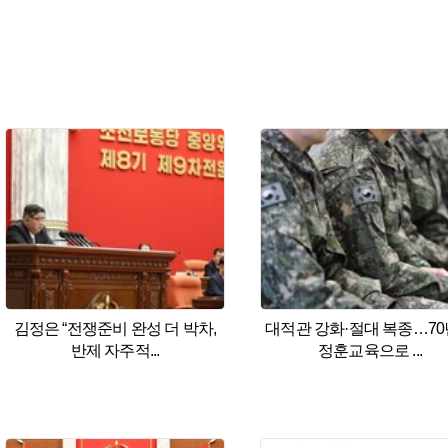
김정은 “전쟁준비 완성 더 박차,
대적관 강화·절대 복종…7
반제 자주적...
정훈교육으로 ...