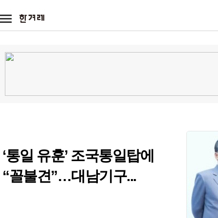
메
뉴
기
아
타
이
서
전체
광
본
콘
비
고
문
스
정치
정치일반
대통령실
국회·정당
사회
사회일반
여성
노동
환경
전국
전국일반
제주
호남
영남
경제
경제일반
금융·증권
산업·재계
국제
국제일반
해외토픽
아시아·태
문화
문화일반
영화·애니
방송·연예
‘통일 유훈’ 조국통일탑에
스포츠
스포츠일반
축구·해외리그
야구
“꼴불견”…대남기구...
미래과학
미래
과학
기술
환경
시각
애니멀피플
야생동물
반려동물
농장동물