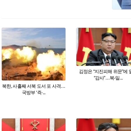
기후변화&
기후정책
기후행동
기후과학
휴심정
마음산책
조현이 만난 사람
휴
오피니언
사설
칼럼
왜냐면
만화
|
ESC
|
한겨레S
|
연재
|
이슈
|
함
포토
화보
한겨레TV
편성표
한겨레TV 소개
광고·후
뉴스서비스
많이본기사
날짜별한겨레
지난
김정은 “지진피해 위문”에 
매거진
한겨레21
씨네21
이코노미인사
“감사”…북-일...
북한, 사흘째 서북 도서 포 사격…
국방부 ‘즉·...