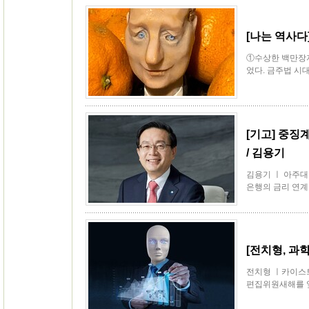
[나는 역사다
①수상한 백만장자
었다. 금주법 시대
[기고] 중징
/ 김용기
김용기 ㅣ 아주
은행의 금리 연계 
[전치형, 과
전치형 ㅣ카이스트
편집위원새해를 앞