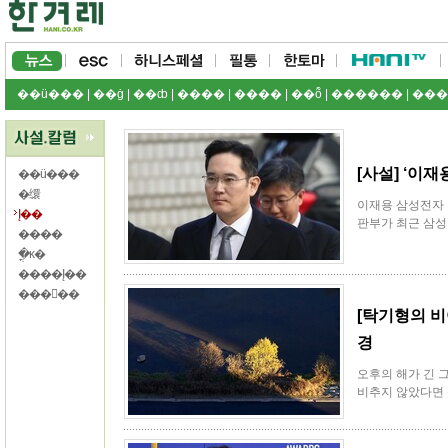
��ü���
|
��ġ
|
��ȸ
|
����
|
����
|
��ȭ
|
������
|
���
[사설] ‘이
��ü���
�缳
이재용 삼성전자
Į��
판부가 최근 삼성이
����
�ֳĸ�
����Į��
�����
[탁기형의 비
경
오후의 해가 긴 
비추지 않았다면 볼