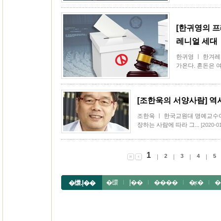
[한귀영의 프
레니얼 세대
한귀영 ㅣ 한겨
가온다. 혼돈은 여
[조한욱의 서양사람] 
조한욱 ㅣ 한국교원대 명예교수
장하는 사람에 따라 그...
[2020-01
1
2
3
4
5
�缳
Į��
����
�ֳĸ�
�
�缳.Į��