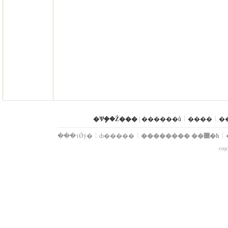
�Ѱܷ��Ź���
|
������û
����
�
���۱Ǿȳ�
ȸ�����
�������� ��޹�ħ
cop