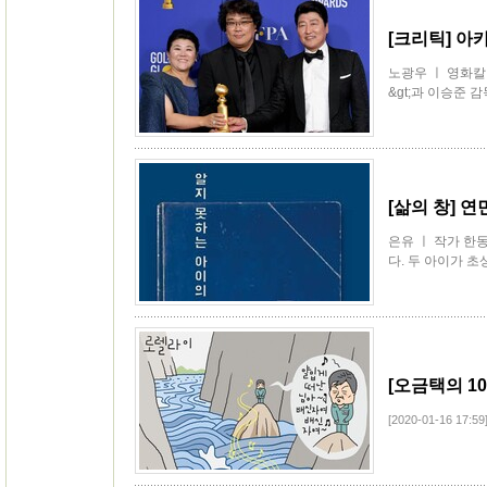
[크리틱] 아카
노광우 ㅣ 영화칼
&gt;과 이승준 
[삶의 창] 연
은유 ㅣ 작가 한
다. 두 아이가 초
[오금택의 10
[2020-01-16 17:59